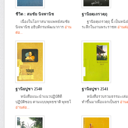
ชีวิต : สมชัย นิจพานิช
ฐานิยตฺเถรวตฺถุ
เนื่องในโอกาสนายแพทย์สมชัย
ฐานิยตฺเถรวตฺถุ นี้ เป็นหนังส
นิจพานิช อธิบดีกรมพัฒนาการ
อ่าน
ระลึกในงานพระราชท
อ่านต่อ
ต่อ...
ฐานิยปูชา 2540
ฐานิยปูชา 2541
หนังสือแนะนำแนวปฏิบัติดี
หนังสือรวบรวมธรรมะเล่มนี
ปฏิบัติชอบ ตามแบบพุทธชาติ พุทธโ
ทำขึ้นมาเพื่อแจกเป็นธร
อ่านต
อ่านต่อ...