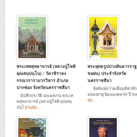
พระเทพสุทธาจารย์ (หลวงปู่โชติ
พระพุทธรูปปางคันธารราฐ
คุณสมฺปนฺโน) : วัดวชิราลง
ขอฝน) ประจำจังหวัด
กรณวรารามวรวิหาร อำเภอ
นครราชสีมา
ปากช่อง จังหวัดนครราชสีมา
จัดพิมพ์ถวายเพื่อมุทิตาสั
ฉลองอายุวัฒนมงคล 90 ปี ห
บันทึกประวัติ และผลงาน พระเท
ต่อ...
พสุทธาจารย์ (หลวงปู่โชติ คุณสมฺ
ปนฺโ
อ่านต่อ...