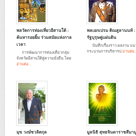
พลวัตการท่องเที่ยวอีสานใต้ :
พลเอกเปรม ติณสูลานนท์ :
ค้นหารอยยิ้ม ร่วมสมัยแห่งกาล
รัฐบุรุษคู่แผ่นดิน
เวลา
บันทึกเรื่องราว ผลงาน แน
กระบวนการบริหารป
อ่านต่อ..
การพัฒนาการท่องเที่ยวกลุ่ม
จังหวัดอีสานใต้สู่ความยั่งยืน โดย
อ่านต่อ...
มุข วงษ์ชวลิตกุล
มูลนิธิ สุทธจินดาราชสีมามู