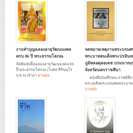
งานทำบุญฉลองอายุวัฒนมงคล
จดหมายเหตุงานพระบรมศ
ครบ 86 ปี พระธรรมโสภณ
พระบาทสมเด็จพระปรมิน
ภูมิพลอดุลยเดช บรมนาถบ
จัดพิมพ์เพื่อฉลองอายุวัฒนมงคล 86
ปี พระธรรมโสภณ (โกศล สิรินนฺโร
จังหวัดนครราชสีมา
ป.ธ.4) เจ้าอา
อ่านต่อ...
หนังสือบันทึกพระราชพิธีถ
พระเพลิงพระบรมศพพระบาท
อ่านต่อ...