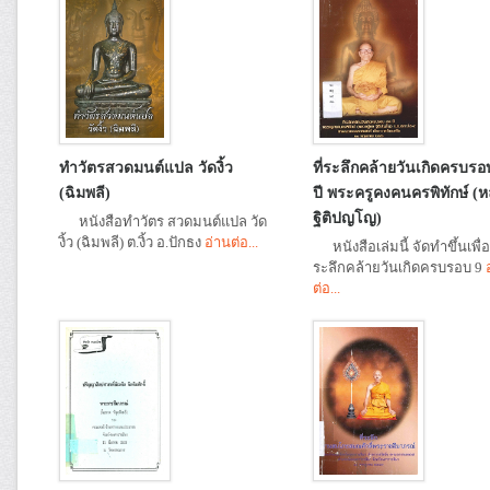
ทำวัตรสวดมนต์แปล วัดงิ้ว
ที่ระลึกคล้ายวันเกิดครบรอ
(ฉิมพลี)
ปี พระครูคงคนครพิทักษ์ (หล
ฐิติปญโญ)
หนังสือทำวัตร สวดมนต์แปล วัด
งิ้ว (ฉิมพลี) ต.งิ้ว อ.ปักธง
อ่านต่อ...
หนังสือเล่มนี้ จัดทำขึ้นเพื่อเ
ระลึกคล้ายวันเกิดครบรอบ 9
ต่อ...