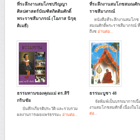
ที่ระลึกงานสมโภชปริญญา
ที่ระลึกงานสมโภชสมณศักด
ศิลปศาสตร์บัณฑิตกิตติมศักดิ์
ราชสีมาภรณ์
พระราชสีมาภรณ์ (โอภาส นิรุตฺ
หนังสือที่ระลึกงานสมโภช
สมณศักดิ์พระราชสีมาภรณ์ ที
ติเมธี)
ถึงช
อ่านต่อ...
ธรรมทานของคุณแม่ ดร.สิริ
ธรรมะบูชา 48
กรินชัย
จัดพิมพ์เป็นบรรณาการเนื่
งานสมโภชสมศักดิ์ เนื่องในโ
บันทึกเกียรติประวัติ และรวบรวม
ต่อ...
ผลงานการเผยแพร่ธรรมะ
อ่านต่อ...